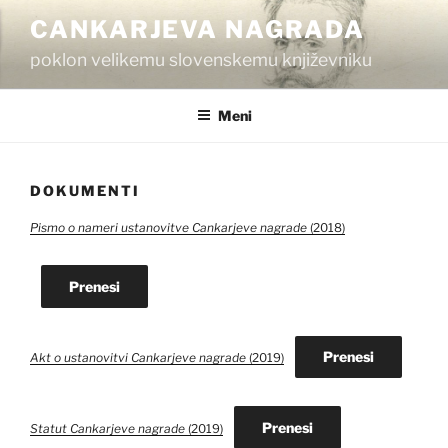
Skoči
CANKARJEVA NAGRADA
na
poklon velikemu slovenskemu književniku
vsebino
Meni
DOKUMENTI
Pismo o nameri ustanovitve Cankarjeve nagrade
(2018)
Prenesi
Prenesi
Akt o ustanovitvi Cankarjeve nagrade
(2019)
Prenesi
Statut Cankarjeve nagrade
(2019)